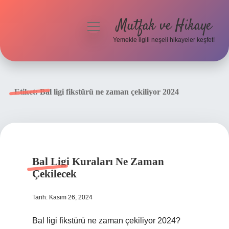
Mutfak ve Hikaye
menüyü
aç
Yemekle ilgili neşeli hikayeler keşfet!
Anasayfa
Gizlilik Politikası
Etiket:
Bal ligi fikstürü ne zaman çekiliyor 2024
Yasal Uyarı
Hakkımızda
Bal Ligi Kuraları Ne Zaman
Çekilecek
Tarih: Kasım 26, 2024
Bal ligi fikstürü ne zaman çekiliyor 2024?