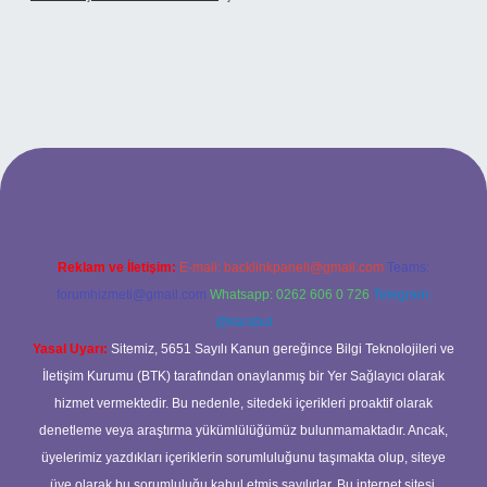
o
Reklam ve İletişim:
E-mail:
backlinkpaneli@gmail.com
Teams:
forumhizmeti@gmail.com
Whatsapp: 0262 606 0 726
Telegram:
@karabul
Yasal Uyarı:
Sitemiz, 5651 Sayılı Kanun gereğince Bilgi Teknolojileri ve
İletişim Kurumu (BTK) tarafından onaylanmış bir Yer Sağlayıcı olarak
hizmet vermektedir. Bu nedenle, sitedeki içerikleri proaktif olarak
denetleme veya araştırma yükümlülüğümüz bulunmamaktadır. Ancak,
üyelerimiz yazdıkları içeriklerin sorumluluğunu taşımakta olup, siteye
üye olarak bu sorumluluğu kabul etmiş sayılırlar. Bu internet sitesi,