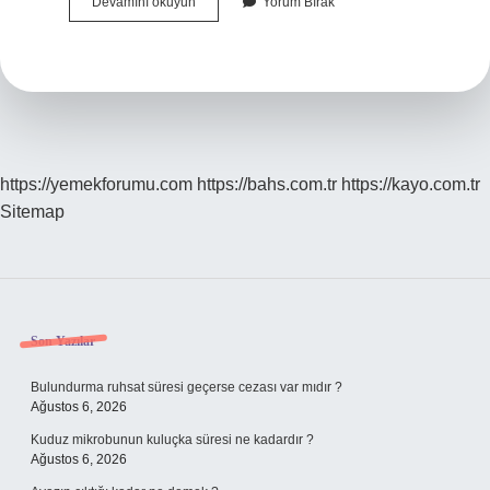
Bal
Devamını okuyun
Yorum Bırak
Ligi
Kuraları
Ne
Zaman
Çekilecek
https://yemekforumu.com
https://bahs.com.tr
https://kayo.com.tr
Sitemap
Sidebar
Son Yazılar
Bulundurma ruhsat süresi geçerse cezası var mıdır ?
Ağustos 6, 2026
Kuduz mikrobunun kuluçka süresi ne kadardır ?
Ağustos 6, 2026