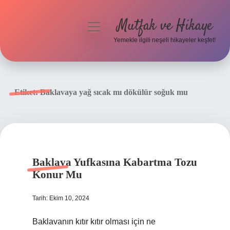
Mutfak ve Hikaye
menüyü
aç
Yemekle ilgili neşeli hikayeler keşfet!
Anasayfa
Gizlilik Politikası
Etiket:
Baklavaya yağ sıcak mı dökülür soğuk mu
Yasal Uyarı
Hakkımızda
Baklava Yufkasına Kabartma Tozu
Konur Mu
Tarih: Ekim 10, 2024
Baklavanın kıtır kıtır olması için ne