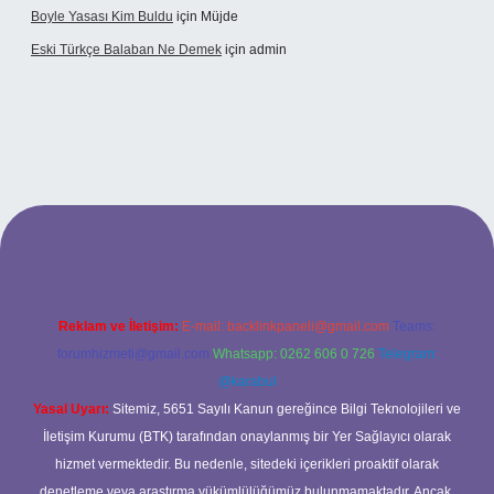
Boyle Yasası Kim Buldu
için
Müjde
Eski Türkçe Balaban Ne Demek
için
admin
betci casino
Reklam ve İletişim:
E-mail:
backlinkpaneli@gmail.com
Teams:
forumhizmeti@gmail.com
Whatsapp: 0262 606 0 726
Telegram:
@karabul
Yasal Uyarı:
Sitemiz, 5651 Sayılı Kanun gereğince Bilgi Teknolojileri ve
İletişim Kurumu (BTK) tarafından onaylanmış bir Yer Sağlayıcı olarak
hizmet vermektedir. Bu nedenle, sitedeki içerikleri proaktif olarak
denetleme veya araştırma yükümlülüğümüz bulunmamaktadır. Ancak,