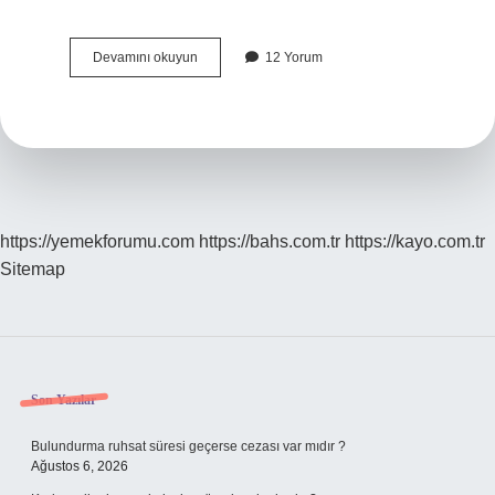
Baklava
Devamını okuyun
12 Yorum
Yufkasına
Kabartma
Tozu
Konur
Mu
https://yemekforumu.com
https://bahs.com.tr
https://kayo.com.tr
Sitemap
Sidebar
Son Yazılar
Bulundurma ruhsat süresi geçerse cezası var mıdır ?
Ağustos 6, 2026