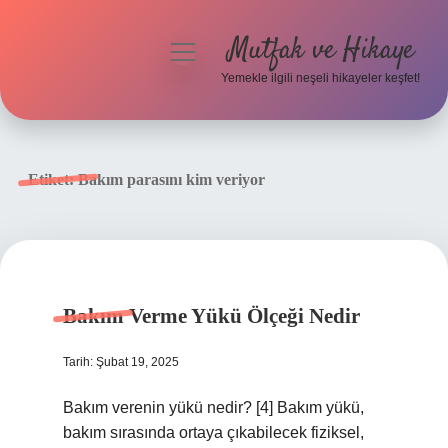
Mutfak ve Hikaye
menüyü
aç
Yemekle ilgili neşeli hikayeler keşfet!
Anasayfa
Gizlilik Politikası
Etiket:
Bakım parasını kim veriyor
Yasal Uyarı
Hakkımızda
Bakım Verme Yükü Ölçeği Nedir
Tarih: Şubat 19, 2025
Bakım verenin yükü nedir? [4] Bakım yükü,
bakım sırasında ortaya çıkabilecek fiziksel,