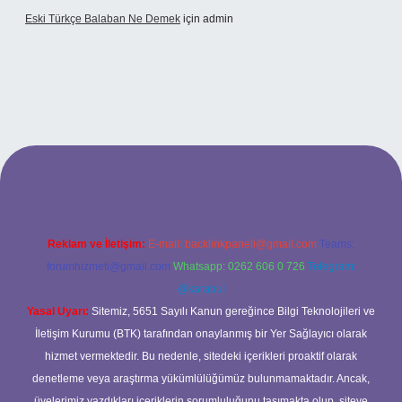
Eski Türkçe Balaban Ne Demek
için
admin
betci casino
Reklam ve İletişim:
E-mail:
backlinkpaneli@gmail.com
Teams:
forumhizmeti@gmail.com
Whatsapp: 0262 606 0 726
Telegram:
@karabul
Yasal Uyarı:
Sitemiz, 5651 Sayılı Kanun gereğince Bilgi Teknolojileri ve
İletişim Kurumu (BTK) tarafından onaylanmış bir Yer Sağlayıcı olarak
hizmet vermektedir. Bu nedenle, sitedeki içerikleri proaktif olarak
denetleme veya araştırma yükümlülüğümüz bulunmamaktadır. Ancak,
üyelerimiz yazdıkları içeriklerin sorumluluğunu taşımakta olup, siteye