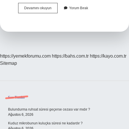
Bakım
Devamını okuyun
Yorum Bırak
Verme
Yükü
Ölçeği
Nedir
https://yemekforumu.com
https://bahs.com.tr
https://kayo.com.tr
Sitemap
Sidebar
Son Yazılar
Bulundurma ruhsat süresi geçerse cezası var mıdır ?
Ağustos 6, 2026
Kuduz mikrobunun kuluçka süresi ne kadardır ?
Ağustos 6, 2026