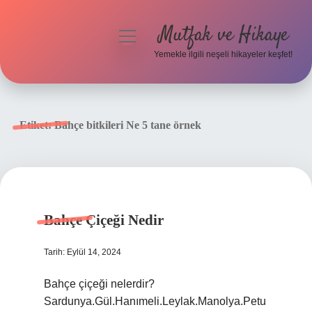
Mutfak ve Hikaye
menüyü
aç
Yemekle ilgili neşeli hikayeler keşfet!
Anasayfa
Gizlilik Politikası
Etiket:
Bahçe bitkileri Ne 5 tane örnek
Yasal Uyarı
Hakkımızda
Bahçe Çiçeği Nedir
Tarih: Eylül 14, 2024
Bahçe çiçeği nelerdir?
Sardunya.Gül.Hanımeli.Leylak.Manolya.Petu