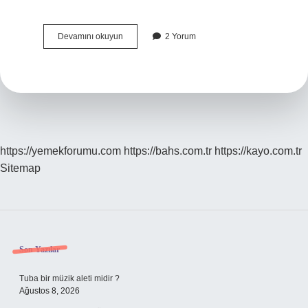
Bahçe
Devamını okuyun
2 Yorum
Çiçeği
Nedir
https://yemekforumu.com
https://bahs.com.tr
https://kayo.com.tr
Sitemap
Sidebar
Son Yazılar
Tuba bir müzik aleti midir ?
Ağustos 8, 2026