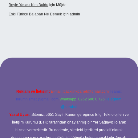
Boyle Yasası Kim Buldu
için
Müjde
Eski Türkçe Balaban Ne Demek
için
admin
betci casino
Reklam ve İletişim:
E-mail:
backlinkpaneli@gmail.com
Teams:
forumhizmeti@gmail.com
Whatsapp: 0262 606 0 726
Telegram:
@karabul
Yasal Uyarı:
Sitemiz, 5651 Sayılı Kanun gereğince Bilgi Teknolojileri ve
İletişim Kurumu (BTK) tarafından onaylanmış bir Yer Sağlayıcı olarak
hizmet vermektedir. Bu nedenle, sitedeki içerikleri proaktif olarak
denetleme veya araştırma yükümlülüğümüz bulunmamaktadır. Ancak,