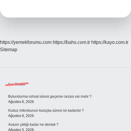
Içinde
Ne
Olur
https://yemekforumu.com
https://bahs.com.tr
https://kayo.com.tr
Sitemap
Sidebar
Son Yazılar
Bulundurma ruhsat süresi geçerse cezası var mıdır ?
Ağustos 6, 2026
Kuduz mikrobunun kuluçka süresi ne kadardır ?
Ağustos 6, 2026
Avazın çıktığı kadar ne demek ?
Ağustos 5, 2026