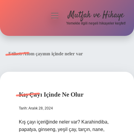
Mutfak ve Hikaye
menüyü
aç
Yemekle ilgili neşeli hikayeler keşfet!
Anasayfa
Gizlilik Politikası
Etiket:
Atom çayının içinde neler var
Yasal Uyarı
Hakkımızda
Kış Çayı Içinde Ne Olur
Tarih: Aralık 28, 2024
Kış çayı içeriğinde neler var? Karahindiba,
papatya, ginseng, yeşil çay, tarçın, nane,