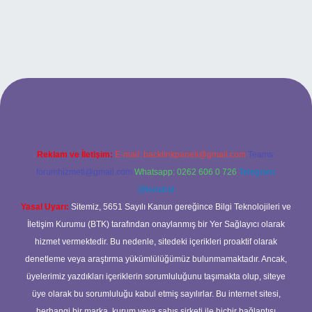
betci casino
Reklam ve İletişim:
E-mail:
backlinkpaneli@gmail.com
Teams:
forumhizmeti@gmail.com
Whatsapp: 0262 606 0 726
Telegram:
@karabul
Yasal Uyarı:
Sitemiz, 5651 Sayılı Kanun gereğince Bilgi Teknolojileri ve
İletişim Kurumu (BTK) tarafından onaylanmış bir Yer Sağlayıcı olarak
hizmet vermektedir. Bu nedenle, sitedeki içerikleri proaktif olarak
denetleme veya araştırma yükümlülüğümüz bulunmamaktadır. Ancak,
üyelerimiz yazdıkları içeriklerin sorumluluğunu taşımakta olup, siteye
üye olarak bu sorumluluğu kabul etmiş sayılırlar. Bu internet sitesi,
herhangi bir marka, kurum veya şahıs şirketi ile hiçbir bağlantısı