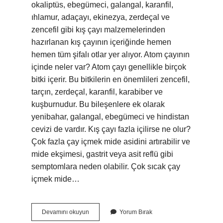
okaliptüs, ebegümeci, galangal, karanfil,
ıhlamur, adaçayı, ekinezya, zerdeçal ve
zencefil gibi kış çayı malzemelerinden
hazırlanan kış çayının içeriğinde hemen
hemen tüm şifalı otlar yer alıyor. Atom çayının
içinde neler var? Atom çayı genellikle birçok
bitki içerir. Bu bitkilerin en önemlileri zencefil,
tarçın, zerdeçal, karanfil, karabiber ve
kuşburnudur. Bu bileşenlere ek olarak
yenibahar, galangal, ebegümeci ve hindistan
cevizi de vardır. Kış çayı fazla içilirse ne olur?
Çok fazla çay içmek mide asidini artırabilir ve
mide ekşimesi, gastrit veya asit reflü gibi
semptomlara neden olabilir. Çok sıcak çay
içmek mide…
Kış
Devamını okuyun
Yorum Bırak
Çayı