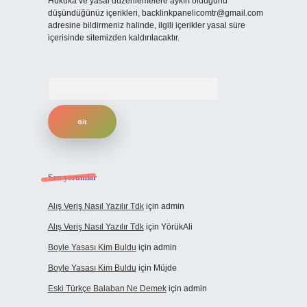
Hukuka ve yasal düzenlemelere aykırı olduğunu
düşündüğünüz içerikleri,
backlinkpanelicomtr@gmail.com
adresine bildirmeniz halinde, ilgili içerikler yasal süre
içerisinde sitemizden kaldırılacaktır.
Arama
Son yorumlar
Alış Veriş Nasıl Yazılır Tdk
için
admin
Alış Veriş Nasıl Yazılır Tdk
için
YörükAli
Boyle Yasası Kim Buldu
için
admin
Boyle Yasası Kim Buldu
için
Müjde
Eski Türkçe Balaban Ne Demek
için
admin