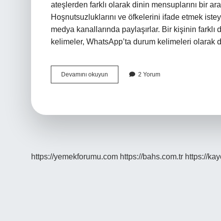
ateşlerden farklı olarak dinin mensuplarını bir ara
Hoşnutsuzluklarını ve öfkelerini ifade etmek isteye
medya kanallarında paylaşırlar. Bir kişinin farklı
kelimeler, WhatsApp’ta durum kelimeleri olarak da
Atar
Devamını okuyun
2 Yorum
Gider
Yapma
Ne
Demek
https://yemekforumu.com
https://bahs.com.tr
https://ka