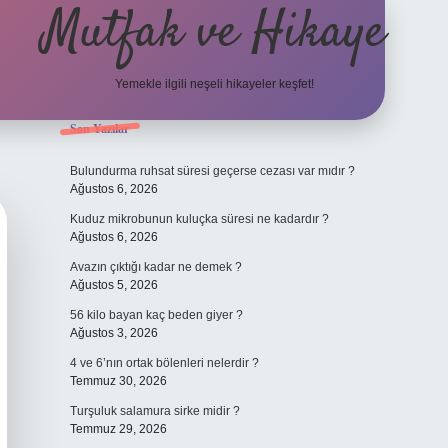
Mutfak ve Hikaye
Yemekle ilgili neşeli hikayeler keşfet!
Sidebar
Son Yazılar
betci casino
Bulundurma ruhsat süresi geçerse cezası var mıdır ?
Ağustos 6, 2026
Kuduz mikrobunun kuluçka süresi ne kadardır ?
Ağustos 6, 2026
Avazın çıktığı kadar ne demek ?
Ağustos 5, 2026
56 kilo bayan kaç beden giyer ?
Ağustos 3, 2026
4 ve 6’nın ortak bölenleri nelerdir ?
Temmuz 30, 2026
Turşuluk salamura sirke midir ?
Temmuz 29, 2026