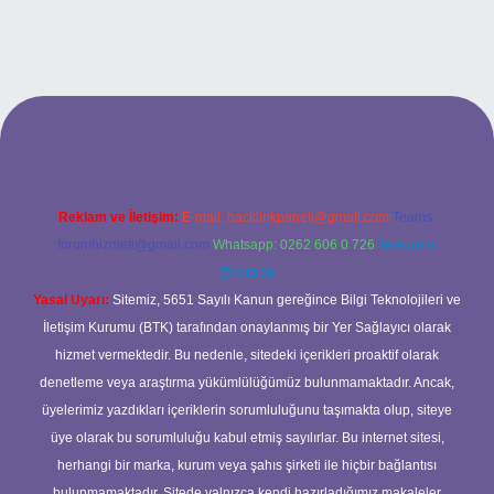
sino
Reklam ve İletişim:
E-mail:
backlinkpaneli@gmail.com
Teams:
forumhizmeti@gmail.com
Whatsapp: 0262 606 0 726
Telegram:
@karabul
Yasal Uyarı:
Sitemiz, 5651 Sayılı Kanun gereğince Bilgi Teknolojileri ve
İletişim Kurumu (BTK) tarafından onaylanmış bir Yer Sağlayıcı olarak
hizmet vermektedir. Bu nedenle, sitedeki içerikleri proaktif olarak
denetleme veya araştırma yükümlülüğümüz bulunmamaktadır. Ancak,
üyelerimiz yazdıkları içeriklerin sorumluluğunu taşımakta olup, siteye
üye olarak bu sorumluluğu kabul etmiş sayılırlar. Bu internet sitesi,
herhangi bir marka, kurum veya şahıs şirketi ile hiçbir bağlantısı
bulunmamaktadır. Sitede yalnızca kendi hazırladığımız makaleler