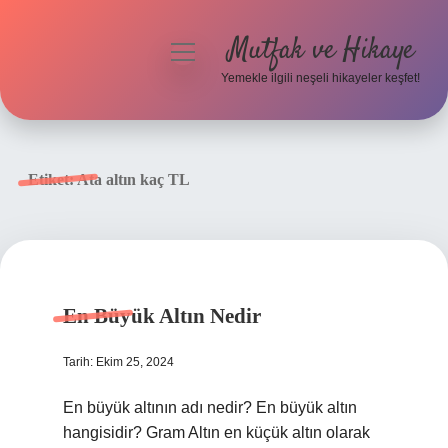
Mutfak ve Hikaye
menüyü
aç
Yemekle ilgili neşeli hikayeler keşfet!
Anasayfa
Gizlilik Politikası
Etiket:
Ata altın kaç TL
Yasal Uyarı
Hakkımızda
En Büyük Altın Nedir
Tarih: Ekim 25, 2024
En büyük altının adı nedir? En büyük altın
hangisidir? Gram Altın en küçük altın olarak