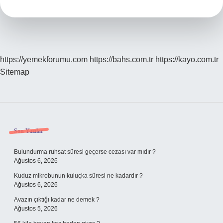
Nedir
https://yemekforumu.com
https://bahs.com.tr
https://kayo.com.tr
Sitemap
Sidebar
Son Yazılar
Bulundurma ruhsat süresi geçerse cezası var mıdır ?
Ağustos 6, 2026
Kuduz mikrobunun kuluçka süresi ne kadardır ?
Ağustos 6, 2026
Avazın çıktığı kadar ne demek ?
Ağustos 5, 2026