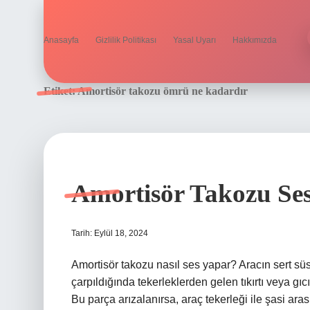
Anasayfa
Gizlilik Politikası
Yasal Uyarı
Hakkımızda
Etiket:
Amortisör takozu ömrü ne kadardır
Amortisör Takozu Se
Tarih: Eylül 18, 2024
Amortisör takozu nasıl ses yapar? Aracın sert s
çarpıldığında tekerleklerden gelen tıkırtı veya gıcırt
Bu parça arızalanırsa, araç tekerleği ile şasi ara