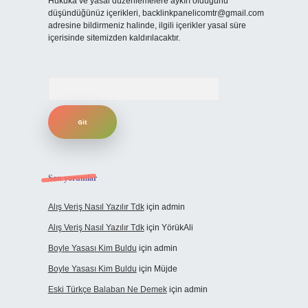
Hukuka ve yasal düzenlemelere aykırı olduğunu
düşündüğünüz içerikleri,
backlinkpanelicomtr@gmail.com
adresine bildirmeniz halinde, ilgili içerikler yasal süre
içerisinde sitemizden kaldırılacaktır.
Arama
Son yorumlar
Alış Veriş Nasıl Yazılır Tdk
için
admin
Alış Veriş Nasıl Yazılır Tdk
için
YörükAli
Boyle Yasası Kim Buldu
için
admin
Boyle Yasası Kim Buldu
için
Müjde
Eski Türkçe Balaban Ne Demek
için
admin