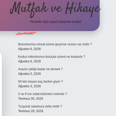
Mutfak ve Hikaye
Yemekle ilgili neşeli hikayeler keşfet!
Sidebar
Son Yazılar
betci cas
Bulundurma ruhsat süresi geçerse cezası var mıdır ?
Ağustos 6, 2026
Kuduz mikrobunun kuluçka süresi ne kadardır ?
Ağustos 6, 2026
Avazın çıktığı kadar ne demek ?
Ağustos 5, 2026
56 kilo bayan kaç beden giyer ?
Ağustos 3, 2026
4 ve 6’nın ortak bölenleri nelerdir ?
Temmuz 30, 2026
Turşuluk salamura sirke midir ?
Temmuz 29, 2026