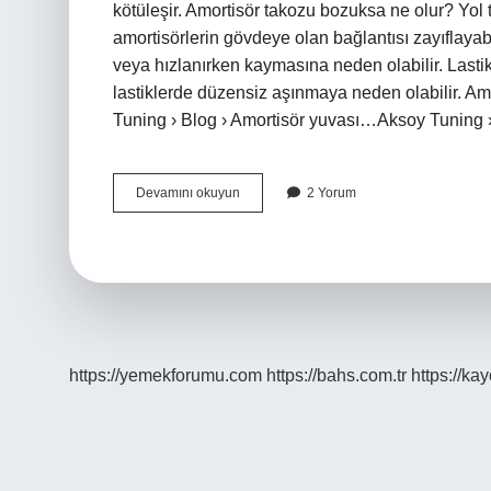
kötüleşir. Amortisör takozu bozuksa ne olur? Yol 
amortisörlerin gövdeye olan bağlantısı zayıflayabil
veya hızlanırken kaymasına neden olabilir. Lasti
lastiklerde düzensiz aşınmaya neden olabilir. Amor
Tuning › Blog › Amortisör yuvası…Aksoy Tuning
Amortisör
Devamını okuyun
2 Yorum
Takozu
Ses
Yapar
Mı
https://yemekforumu.com
https://bahs.com.tr
https://ka