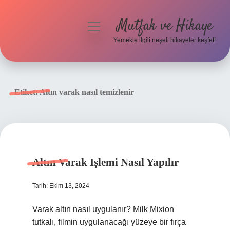
Mutfak ve Hikaye
menüyü
aç
Yemekle ilgili neşeli hikayeler keşfet!
Anasayfa
Gizlilik Politikası
Etiket:
Altın varak nasıl temizlenir
Yasal Uyarı
Hakkımızda
Altın Varak Işlemi Nasıl Yapılır
Tarih: Ekim 13, 2024
Varak altın nasıl uygulanır? Milk Mixion
tutkalı, filmin uygulanacağı yüzeye bir fırça