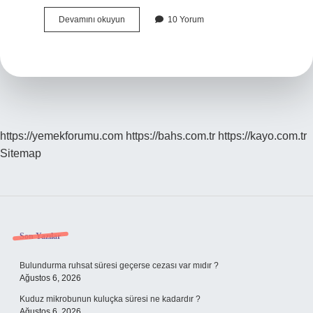
Altın
Devamını okuyun
10 Yorum
Varak
Işlemi
Nasıl
Yapılır
https://yemekforumu.com
https://bahs.com.tr
https://kayo.com.tr
Sitemap
Sidebar
Son Yazılar
Bulundurma ruhsat süresi geçerse cezası var mıdır ?
Ağustos 6, 2026
Kuduz mikrobunun kuluçka süresi ne kadardır ?
Ağustos 6, 2026