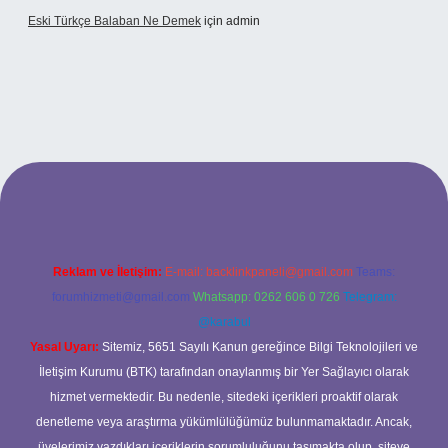
Eski Türkçe Balaban Ne Demek
için
admin
betci casino
Reklam ve İletişim:
E-mail:
backlinkpaneli@gmail.com
Teams:
forumhizmeti@gmail.com
Whatsapp: 0262 606 0 726
Telegram:
@karabul
Yasal Uyarı:
Sitemiz, 5651 Sayılı Kanun gereğince Bilgi Teknolojileri ve
İletişim Kurumu (BTK) tarafından onaylanmış bir Yer Sağlayıcı olarak
hizmet vermektedir. Bu nedenle, sitedeki içerikleri proaktif olarak
denetleme veya araştırma yükümlülüğümüz bulunmamaktadır. Ancak,
üyelerimiz yazdıkları içeriklerin sorumluluğunu taşımakta olup, siteye