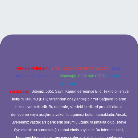
o
Reklam ve İletişim:
E-mail:
backlinkpaneli@gmail.com
Teams:
forumhizmeti@gmail.com
Whatsapp: 0262 606 0 726
Telegram:
@karabul
Yasal Uyarı:
Sitemiz, 5651 Sayılı Kanun gereğince Bilgi Teknolojileri ve
İletişim Kurumu (BTK) tarafından onaylanmış bir Yer Sağlayıcı olarak
hizmet vermektedir. Bu nedenle, sitedeki içerikleri proaktif olarak
denetleme veya araştırma yükümlülüğümüz bulunmamaktadır. Ancak,
üyelerimiz yazdıkları içeriklerin sorumluluğunu taşımakta olup, siteye
üye olarak bu sorumluluğu kabul etmiş sayılırlar. Bu internet sitesi,
herhangi bir marka, kurum veya şahıs şirketi ile hiçbir bağlantısı