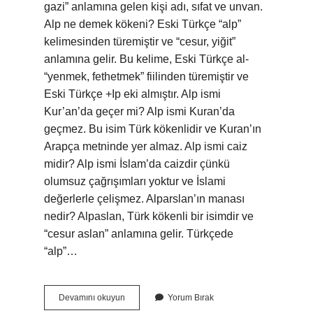
gazi” anlamına gelen kişi adı, sıfat ve unvan.
Alp ne demek kökeni? Eski Türkçe “alp”
kelimesinden türemiştir ve “cesur, yiğit”
anlamına gelir. Bu kelime, Eski Türkçe al-
“yenmek, fethetmek” fiilinden türemiştir ve
Eski Türkçe +Ip eki almıştır. Alp ismi
Kur’an’da geçer mi? Alp ismi Kuran’da
geçmez. Bu isim Türk kökenlidir ve Kuran’ın
Arapça metninde yer almaz. Alp ismi caiz
midir? Alp ismi İslam’da caizdir çünkü
olumsuz çağrışımları yoktur ve İslami
değerlerle çelişmez. Alparslan’ın manası
nedir? Alpaslan, Türk kökenli bir isimdir ve
“cesur aslan” anlamına gelir. Türkçede
“alp”…
Alp
Devamını okuyun
Yorum Bırak
Arapçada