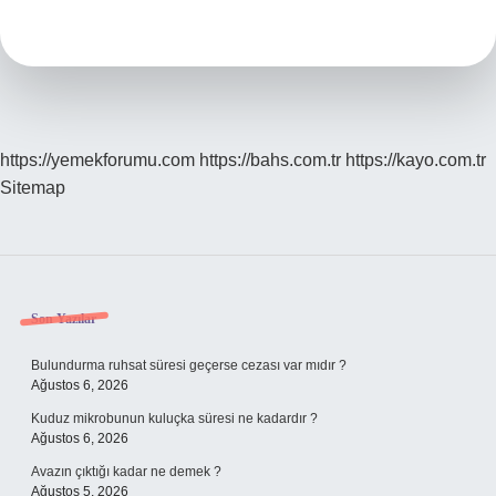
Ne
Demek
https://yemekforumu.com
https://bahs.com.tr
https://kayo.com.tr
Sitemap
Sidebar
Son Yazılar
Bulundurma ruhsat süresi geçerse cezası var mıdır ?
Ağustos 6, 2026
Kuduz mikrobunun kuluçka süresi ne kadardır ?
Ağustos 6, 2026
Avazın çıktığı kadar ne demek ?
Ağustos 5, 2026