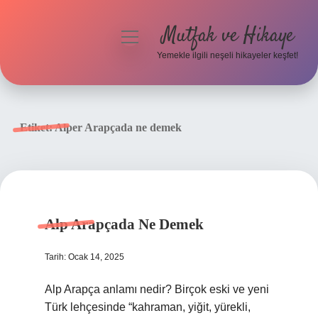
Mutfak ve Hikaye
menüyü
aç
Yemekle ilgili neşeli hikayeler keşfet!
Anasayfa
Gizlilik Politikası
Etiket:
Alper Arapçada ne demek
Yasal Uyarı
Hakkımızda
Alp Arapçada Ne Demek
Tarih: Ocak 14, 2025
Alp Arapça anlamı nedir? Birçok eski ve yeni
Türk lehçesinde “kahraman, yiğit, yürekli,