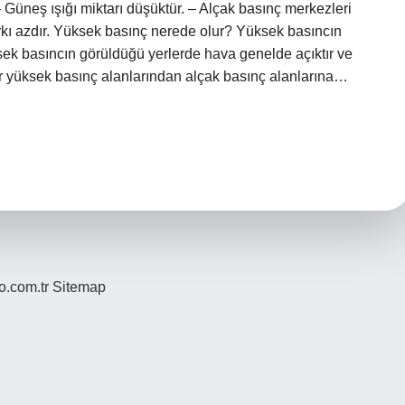
– Güneş ışığı miktarı düşüktür. – Alçak basınç merkezleri
arkı azdır. Yüksek basınç nerede olur? Yüksek basıncın
sek basıncın görüldüğü yerlerde hava genelde açıktır ve
ar yüksek basınç alanlarından alçak basınç alanlarına…
yo.com.tr
Sitemap