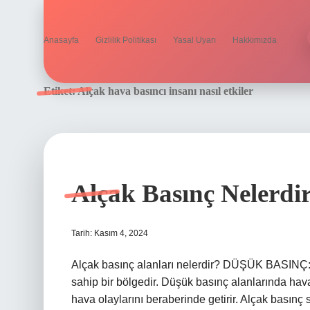
Anasayfa
Gizlilik Politikası
Yasal Uyarı
Hakkımızda
Etiket:
Alçak hava basıncı insanı nasıl etkiler
Alçak Basınç Nelerdi
Tarih: Kasım 4, 2024
Alçak basınç alanları nelerdir? DÜŞÜK BASINÇ:
sahip bir bölgedir. Düşük basınç alanlarında hava 
hava olaylarını beraberinde getirir. Alçak basınç