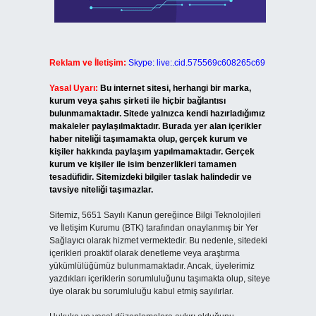
Reklam ve İletişim:
Skype: live:.cid.575569c608265c69
Yasal Uyarı:
Bu internet sitesi, herhangi bir marka,
kurum veya şahıs şirketi ile hiçbir bağlantısı
bulunmamaktadır. Sitede yalnızca kendi hazırladığımız
makaleler paylaşılmaktadır. Burada yer alan içerikler
haber niteliği taşımamakta olup, gerçek kurum ve
kişiler hakkında paylaşım yapılmamaktadır. Gerçek
kurum ve kişiler ile isim benzerlikleri tamamen
tesadüfidir. Sitemizdeki bilgiler taslak halindedir ve
tavsiye niteliği taşımazlar.
Sitemiz, 5651 Sayılı Kanun gereğince Bilgi Teknolojileri
ve İletişim Kurumu (BTK) tarafından onaylanmış bir Yer
Sağlayıcı olarak hizmet vermektedir. Bu nedenle, sitedeki
içerikleri proaktif olarak denetleme veya araştırma
yükümlülüğümüz bulunmamaktadır. Ancak, üyelerimiz
yazdıkları içeriklerin sorumluluğunu taşımakta olup, siteye
üye olarak bu sorumluluğu kabul etmiş sayılırlar.