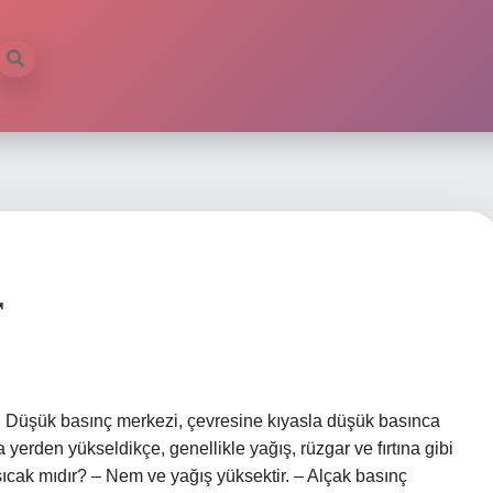
r
 Düşük basınç merkezi, çevresine kıyasla düşük basınca
yerden yükseldikçe, genellikle yağış, rüzgar ve fırtına gibi
 sıcak mıdır? – Nem ve yağış yüksektir. – Alçak basınç