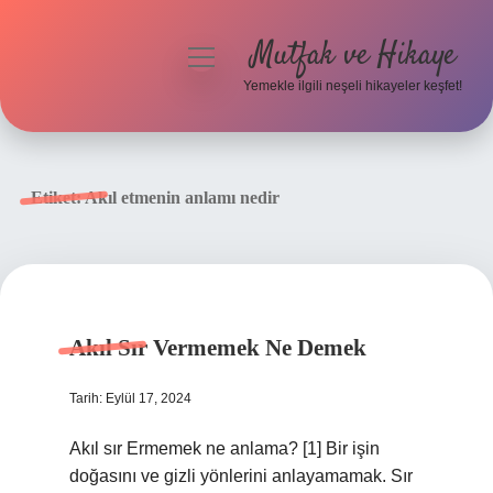
Mutfak ve Hikaye
menüyü
aç
Yemekle ilgili neşeli hikayeler keşfet!
Anasayfa
Gizlilik Politikası
Etiket:
Akıl etmenin anlamı nedir
Yasal Uyarı
Hakkımızda
Akıl Sır Vermemek Ne Demek
Tarih: Eylül 17, 2024
Akıl sır Ermemek ne anlama? [1] Bir işin
doğasını ve gizli yönlerini anlayamamak. Sır