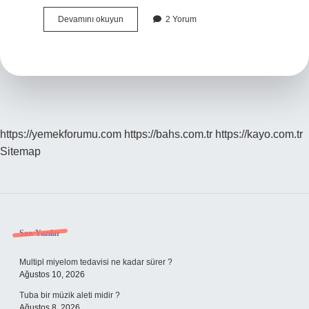
Akıl
Devamını okuyun
2 Yorum
Sır
Vermemek
Ne
Demek
https://yemekforumu.com
https://bahs.com.tr
https://kayo.com.tr
Sitemap
Sidebar
Son Yazılar
Multipl miyelom tedavisi ne kadar sürer ?
Ağustos 10, 2026
Tuba bir müzik aleti midir ?
Ağustos 8, 2026