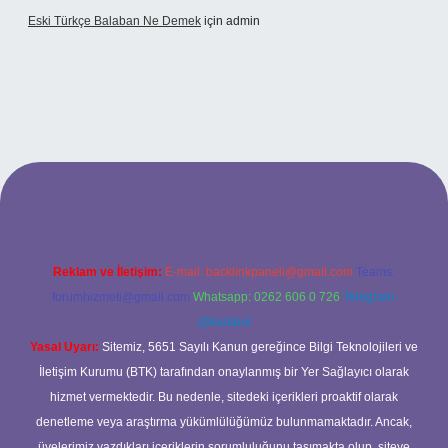
Eski Türkçe Balaban Ne Demek
için
admin
betci casino
Reklam ve İletişim:
E-mail:
backlinkpaneli@gmail.com
Teams:
forumhizmeti@gmail.com
Whatsapp: 0262 606 0 726
Telegram:
@karabul
Yasal Uyarı:
Sitemiz, 5651 Sayılı Kanun gereğince Bilgi Teknolojileri ve
İletişim Kurumu (BTK) tarafından onaylanmış bir Yer Sağlayıcı olarak
hizmet vermektedir. Bu nedenle, sitedeki içerikleri proaktif olarak
denetleme veya araştırma yükümlülüğümüz bulunmamaktadır. Ancak,
üyelerimiz yazdıkları içeriklerin sorumluluğunu taşımakta olup, siteye