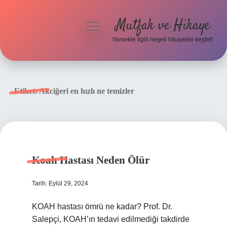
Mutfak ve Hikaye
menüyü
aç
Yemekle ilgili neşeli hikayeler keşfet!
Anasayfa
Gizlilik Politikası
Etiket:
Akciğeri en hızlı ne temizler
Yasal Uyarı
Hakkımızda
Koah Hastası Neden Ölür
Tarih: Eylül 29, 2024
KOAH hastası ömrü ne kadar? Prof. Dr.
Salepçi, KOAH’ın tedavi edilmediği takdirde