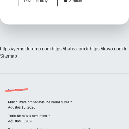
Koah
Devamını okuyun
2 Yorum
Hastası
Neden
Ölür
https://yemekforumu.com
https://bahs.com.tr
https://kayo.com.tr
Sitemap
Sidebar
Son Yazılar
Multipl miyelom tedavisi ne kadar sürer ?
Ağustos 10, 2026
Tuba bir müzik aleti midir ?
Ağustos 8, 2026