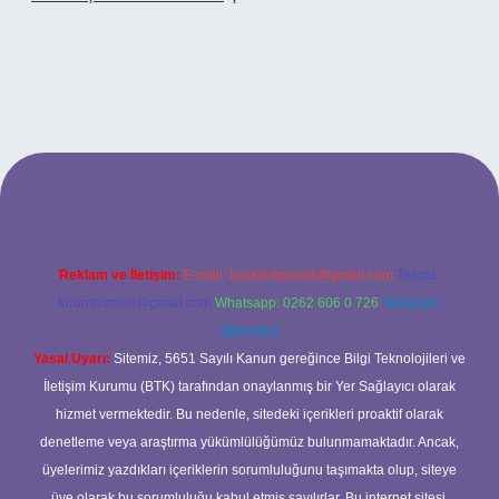
betci casino
Reklam ve İletişim:
E-mail:
backlinkpaneli@gmail.com
Teams:
forumhizmeti@gmail.com
Whatsapp: 0262 606 0 726
Telegram:
@karabul
Yasal Uyarı:
Sitemiz, 5651 Sayılı Kanun gereğince Bilgi Teknolojileri ve
İletişim Kurumu (BTK) tarafından onaylanmış bir Yer Sağlayıcı olarak
hizmet vermektedir. Bu nedenle, sitedeki içerikleri proaktif olarak
denetleme veya araştırma yükümlülüğümüz bulunmamaktadır. Ancak,
üyelerimiz yazdıkları içeriklerin sorumluluğunu taşımakta olup, siteye
üye olarak bu sorumluluğu kabul etmiş sayılırlar. Bu internet sitesi,