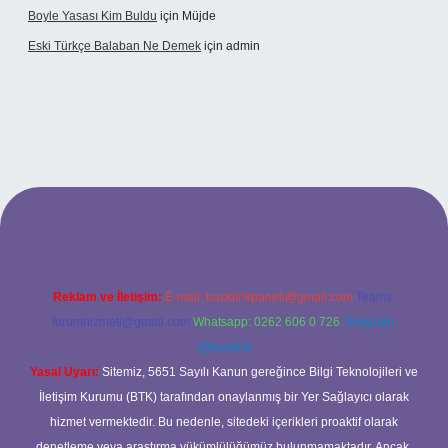
Boyle Yasası Kim Buldu
için
Müjde
Eski Türkçe Balaban Ne Demek
için
admin
o
Reklam ve İletişim:
E-mail:
backlinkpaneli@gmail.com
Teams:
forumhizmeti@gmail.com
Whatsapp: 0262 606 0 726
Telegram:
@karabul
Yasal Uyarı:
Sitemiz, 5651 Sayılı Kanun gereğince Bilgi Teknolojileri ve
İletişim Kurumu (BTK) tarafından onaylanmış bir Yer Sağlayıcı olarak
hizmet vermektedir. Bu nedenle, sitedeki içerikleri proaktif olarak
denetleme veya araştırma yükümlülüğümüz bulunmamaktadır. Ancak,