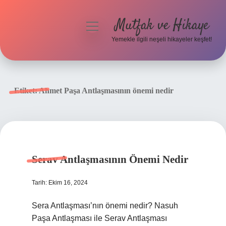
Mutfak ve Hikaye
menüyü
aç
Yemekle ilgili neşeli hikayeler keşfet!
Anasayfa
Gizlilik Politikası
Etiket:
Ahmet Paşa Antlaşmasının önemi nedir
Yasal Uyarı
Hakkımızda
Serav Antlaşmasının Önemi Nedir
Tarih: Ekim 16, 2024
Sera Antlaşması’nın önemi nedir? Nasuh
Paşa Antlaşması ile Serav Antlaşması