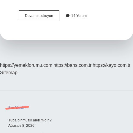
Serav
Devamını okuyun
14 Yorum
Antlaşmasının
Önemi
Nedir
https://yemekforumu.com
https://bahs.com.tr
https://kayo.com.tr
Sitemap
Sidebar
Son Yazılar
Tuba bir müzik aleti midir ?
Ağustos 8, 2026