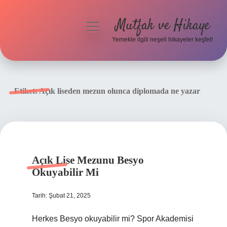
Mutfak ve Hikaye
menüyü
aç
Yemekle ilgili neşeli hikayeler keşfet!
Anasayfa
Gizlilik Politikası
Etiket:
Açık liseden mezun olunca diplomada ne yazar
Yasal Uyarı
Hakkımızda
Açık Lise Mezunu Besyo
Okuyabilir Mi
Tarih: Şubat 21, 2025
Herkes Besyo okuyabilir mi? Spor Akademisi