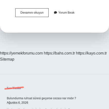
Açık
Devamını okuyun
Yorum Bırak
Lise
Mezunu
Besyo
Okuyabilir
Mi
https://yemekforumu.com
https://bahs.com.tr
https://kayo.com.tr
Sitemap
Sidebar
Son Yazılar
Bulundurma ruhsat süresi geçerse cezası var mıdır ?
Ağustos 6, 2026