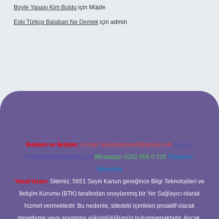
Boyle Yasası Kim Buldu
için
Müjde
Eski Türkçe Balaban Ne Demek
için
admin
o
Reklam ve İletişim:
E-mail:
backlinkpaneli@gmail.com
Teams:
forumhizmeti@gmail.com
Whatsapp: 0262 606 0 726
Telegram:
@karabul
Yasal Uyarı:
Sitemiz, 5651 Sayılı Kanun gereğince Bilgi Teknolojileri ve
İletişim Kurumu (BTK) tarafından onaylanmış bir Yer Sağlayıcı olarak
hizmet vermektedir. Bu nedenle, sitedeki içerikleri proaktif olarak
denetleme veya araştırma yükümlülüğümüz bulunmamaktadır. Ancak,