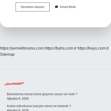
Bardakçı
Devamını okuyun
Yorum Bırak
Gidecek
Mi
https://yemekforumu.com
https://bahs.com.tr
https://kayo.com.tr
Sitemap
Sidebar
Son Yazılar
Bulundurma ruhsat süresi geçerse cezası var mıdır ?
Ağustos 6, 2026
Kuduz mikrobunun kuluçka süresi ne kadardır ?
Ağustos 6, 2026