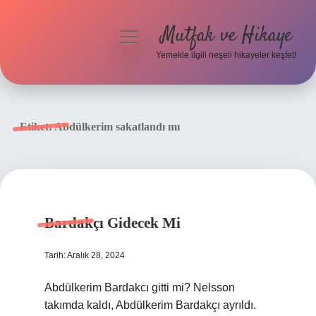
Mutfak ve Hikaye
menüyü
aç
Yemekle ilgili neşeli hikayeler keşfet!
Anasayfa
Gizlilik Politikası
Etiket:
Abdülkerim sakatlandı mı
Yasal Uyarı
Hakkımızda
Bardakçı Gidecek Mi
Tarih: Aralık 28, 2024
Abdülkerim Bardakcı gitti mi? Nelsson
takımda kaldı, Abdülkerim Bardakçı ayrıldı.