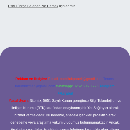
Eski Türkçe Balaban Ne Demek
için
admin
betci casino
Reklam ve İletişim:
E-mail:
backlinkpaneli@gmail.com
Teams:
forumhizmeti@gmail.com
Whatsapp: 0262 606 0 726
Telegram:
@karabul
Yasal Uyarı:
Sitemiz, 5651 Sayılı Kanun gereğince Bilgi Teknolojileri ve
İletişim Kurumu (BTK) tarafından onaylanmış bir Yer Sağlayıcı olarak
hizmet vermektedir. Bu nedenle, sitedeki içerikleri proaktif olarak
denetleme veya araştırma yükümlülüğümüz bulunmamaktadır. Ancak,
üyelerimiz yazdıkları içeriklerin sorumluluğunu taşımakta olup, siteye