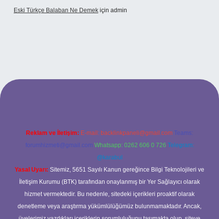
Eski Türkçe Balaban Ne Demek
için
admin
casino
Reklam ve İletişim:
E-mail:
backlinkpaneli@gmail.com
Teams:
forumhizmeti@gmail.com
Whatsapp: 0262 606 0 726
Telegram:
@karabul
Yasal Uyarı:
Sitemiz, 5651 Sayılı Kanun gereğince Bilgi Teknolojileri ve
İletişim Kurumu (BTK) tarafından onaylanmış bir Yer Sağlayıcı olarak
hizmet vermektedir. Bu nedenle, sitedeki içerikleri proaktif olarak
denetleme veya araştırma yükümlülüğümüz bulunmamaktadır. Ancak,
üyelerimiz yazdıkları içeriklerin sorumluluğunu taşımakta olup, siteye