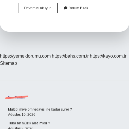
Bardakçı
Devamını okuyun
Yorum Bırak
Gidecek
Mi
https://yemekforumu.com
https://bahs.com.tr
https://kayo.com.tr
Sitemap
Sidebar
Son Yazılar
Multipl miyelom tedavisi ne kadar sürer ?
Ağustos 10, 2026
Tuba bir müzik aleti midir ?
Ağustos 8, 2026