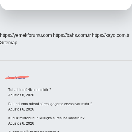
Ne
Söylenir
https://yemekforumu.com
https://bahs.com.tr
https://kayo.com.tr
Sitemap
Sidebar
Son Yazılar
Tuba bir müzik aleti midir ?
Ağustos 8, 2026
Bulundurma ruhsat süresi geçerse cezası var mıdır ?
Ağustos 6, 2026
Kuduz mikrobunun kuluçka süresi ne kadardır ?
Ağustos 6, 2026