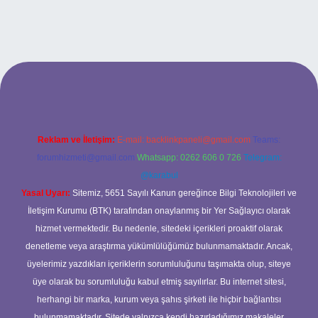
betci casino
Reklam ve İletişim:
E-mail:
backlinkpaneli@gmail.com
Teams:
forumhizmeti@gmail.com
Whatsapp: 0262 606 0 726
Telegram:
@karabul
Yasal Uyarı:
Sitemiz, 5651 Sayılı Kanun gereğince Bilgi Teknolojileri ve
İletişim Kurumu (BTK) tarafından onaylanmış bir Yer Sağlayıcı olarak
hizmet vermektedir. Bu nedenle, sitedeki içerikleri proaktif olarak
denetleme veya araştırma yükümlülüğümüz bulunmamaktadır. Ancak,
üyelerimiz yazdıkları içeriklerin sorumluluğunu taşımakta olup, siteye
üye olarak bu sorumluluğu kabul etmiş sayılırlar. Bu internet sitesi,
herhangi bir marka, kurum veya şahıs şirketi ile hiçbir bağlantısı
bulunmamaktadır. Sitede yalnızca kendi hazırladığımız makaleler