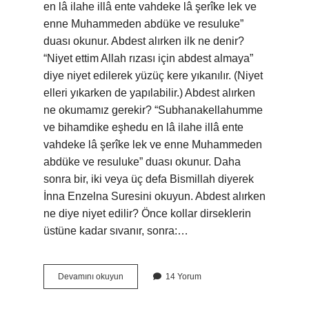
en lâ ilahe illâ ente vahdeke lâ şerîke lek ve
enne Muhammeden abdüke ve resuluke”
duası okunur. Abdest alırken ilk ne denir?
“Niyet ettim Allah rızası için abdest almaya”
diye niyet edilerek yüzüç kere yıkanılır. (Niyet
elleri yıkarken de yapılabilir.) Abdest alırken
ne okumamız gerekir? “Subhanakellahumme
ve bihamdike eşhedu en lâ ilahe illâ ente
vahdeke lâ şerîke lek ve enne Muhammeden
abdüke ve resuluke” duası okunur. Daha
sonra bir, iki veya üç defa Bismillah diyerek
İnna Enzelna Suresini okuyun. Abdest alırken
ne diye niyet edilir? Önce kollar dirseklerin
üstüne kadar sıvanır, sonra:…
Normal
Devamını okuyun
14 Yorum
Abdest
Alırken