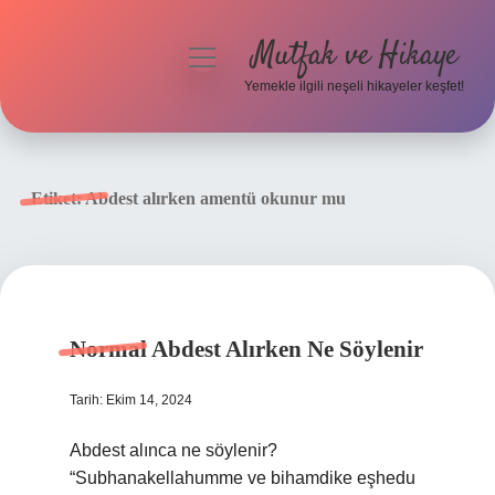
Mutfak ve Hikaye
menüyü
aç
Yemekle ilgili neşeli hikayeler keşfet!
Anasayfa
Gizlilik Politikası
Etiket:
Abdest alırken amentü okunur mu
Yasal Uyarı
Hakkımızda
Normal Abdest Alırken Ne Söylenir
Tarih: Ekim 14, 2024
Abdest alınca ne söylenir?
“Subhanakellahumme ve bihamdike eşhedu