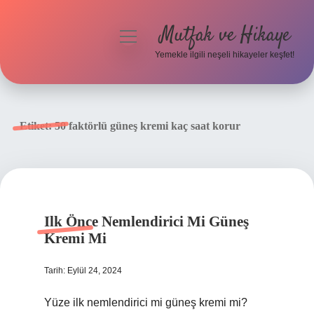
Mutfak ve Hikaye
menüyü
aç
Yemekle ilgili neşeli hikayeler keşfet!
Anasayfa
Gizlilik Politikası
Etiket:
50 faktörlü güneş kremi kaç saat korur
Yasal Uyarı
Hakkımızda
Ilk Önce Nemlendirici Mi Güneş
Kremi Mi
Tarih: Eylül 24, 2024
Yüze ilk nemlendirici mi güneş kremi mi?