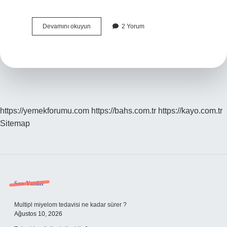
Ilk
Devamını okuyun
2 Yorum
Önce
Nemlendirici
Mi
Güneş
Kremi
Mi
https://yemekforumu.com
https://bahs.com.tr
https://kayo.com.tr
Sitemap
Sidebar
Son Yazılar
Multipl miyelom tedavisi ne kadar sürer ?
Ağustos 10, 2026