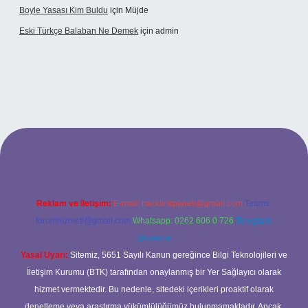
Boyle Yasası Kim Buldu
için
Müjde
Eski Türkçe Balaban Ne Demek
için
admin
betci casino
Reklam ve İletişim:
E-mail:
backlinkpaneli@gmail.com
Teams:
forumhizmeti@gmail.com
Whatsapp: 0262 606 0 726
Telegram:
@karabul
Yasal Uyarı:
Sitemiz, 5651 Sayılı Kanun gereğince Bilgi Teknolojileri ve
İletişim Kurumu (BTK) tarafından onaylanmış bir Yer Sağlayıcı olarak
hizmet vermektedir. Bu nedenle, sitedeki içerikleri proaktif olarak
denetleme veya araştırma yükümlülüğümüz bulunmamaktadır. Ancak,