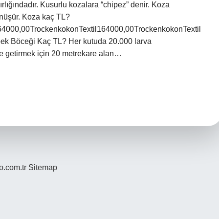
rlığındadır. Kusurlu kozalara “chipez” denir. Koza
nüşür. Koza kaç TL?
64000,00TrockenkokonTextil164000,00TrockenkokonTextil
ek Böceği Kaç TL? Her kutuda 20.000 larva
ne getirmek için 20 metrekare alan…
yo.com.tr
Sitemap