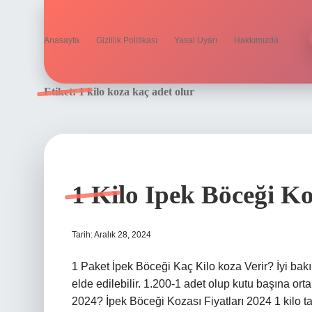
Anasayfa
Gizlilik Politikası
Yasal Uyarı
Hakkımızda
Etiket:
1 kilo koza kaç adet olur
1 Kilo Ipek Böceği Ko
Tarih: Aralık 28, 2024
1 Paket İpek Böceği Kaç Kilo koza Verir? İyi bak
elde edilebilir. 1.200-1 adet olup kutu başına or
2024? İpek Böceği Kozası Fiyatları 2024 1 kilo taz