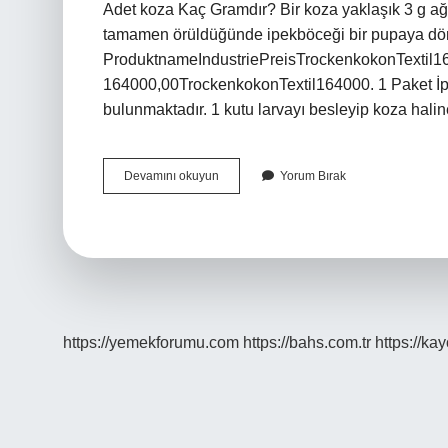
Adet koza Kaç Gramdır? Bir koza yaklaşık 3 g ağı
tamamen örüldüğünde ipekböceği bir pupaya dö
ProduktnameIndustriePreisTrockenkokonTextil1
164000,00TrockenkokonTextil164000. 1 Paket İp
bulunmaktadır. 1 kutu larvayı besleyip koza hali
1
Devamını okuyun
Yorum Bırak
Kilo
Ipek
Böceği
Kozası
Kaç
Tl
https://yemekforumu.com
https://bahs.com.tr
https://ka