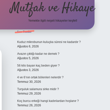
Mutfak ve Hikaye
Yemekle ilgili neşeli hikayeler keşfet!
Sidebar
Son Yazılar
betci casino
Kuduz mikrobunun kuluçka süresi ne kadardır ?
Ağustos 6, 2026
Avazın çıktığı kadar ne demek ?
Ağustos 5, 2026
56 kilo bayan kaç beden giyer ?
Ağustos 3, 2026
4 ve 6’nın ortak bölenleri nelerdir ?
Temmuz 30, 2026
Turşuluk salamura sirke midir ?
Temmuz 29, 2026
Koç burcu erkeği hangi kadınlardan hoşlanır ?
Temmuz 26, 2026