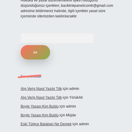
Hukuka ve yasal düzenlemelere aykırı olduğunu
düşündüğünüz içerikleri,
backlinkpanelicomtr@gmail.com
adresine bildirmeniz halinde, ilgili içerikler yasal süre
içerisinde sitemizden kaldırılacaktır.
Arama
Son yorumlar
Alış Veriş Nasıl Yazılır Tdk
için
admin
Alış Veriş Nasıl Yazılır Tdk
için
YörükAli
Boyle Yasası Kim Buldu
için
admin
Boyle Yasası Kim Buldu
için
Müjde
Eski Türkçe Balaban Ne Demek
için
admin