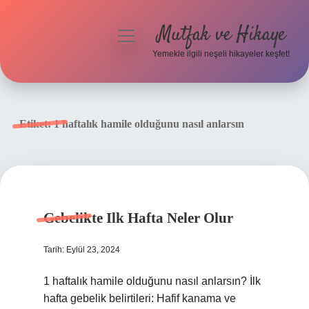
Mutfak ve Hikaye
menüyü
aç
Yemekle ilgili neşeli hikayeler keşfet!
Anasayfa
Gizlilik Politikası
Etiket:
1 haftalık hamile olduğunu nasıl anlarsın
Yasal Uyarı
Hakkımızda
Gebelikte Ilk Hafta Neler Olur
Tarih: Eylül 23, 2024
1 haftalık hamile olduğunu nasıl anlarsın? İlk
hafta gebelik belirtileri: Hafif kanama ve