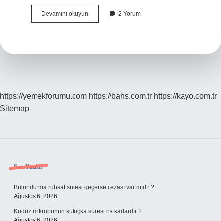
Gebelikte
Devamını okuyun
2 Yorum
Ilk
Hafta
Neler
Olur
https://yemekforumu.com
https://bahs.com.tr
https://kayo.com.tr
Sitemap
Sidebar
Son Yazılar
Bulundurma ruhsat süresi geçerse cezası var mıdır ?
Ağustos 6, 2026
Kuduz mikrobunun kuluçka süresi ne kadardır ?
Ağustos 6, 2026