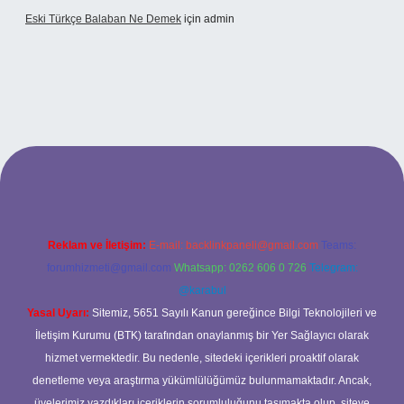
Eski Türkçe Balaban Ne Demek
için
admin
betci casino
Reklam ve İletişim:
E-mail:
backlinkpaneli@gmail.com
Teams:
forumhizmeti@gmail.com
Whatsapp: 0262 606 0 726
Telegram:
@karabul
Yasal Uyarı:
Sitemiz, 5651 Sayılı Kanun gereğince Bilgi Teknolojileri ve
İletişim Kurumu (BTK) tarafından onaylanmış bir Yer Sağlayıcı olarak
hizmet vermektedir. Bu nedenle, sitedeki içerikleri proaktif olarak
denetleme veya araştırma yükümlülüğümüz bulunmamaktadır. Ancak,
üyelerimiz yazdıkları içeriklerin sorumluluğunu taşımakta olup, siteye