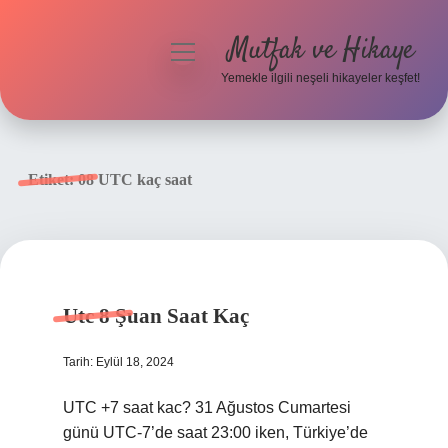
Mutfak ve Hikaye
menüyü
aç
Yemekle ilgili neşeli hikayeler keşfet!
Anasayfa
Gizlilik Politikası
Etiket:
08 UTC kaç saat
Yasal Uyarı
Hakkımızda
Utc 8 Şuan Saat Kaç
Tarih: Eylül 18, 2024
UTC +7 saat kac? 31 Ağustos Cumartesi
günü UTC-7’de saat 23:00 iken, Türkiye’de