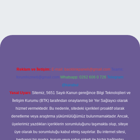
betci casino
Reklam ve İletişim:
E-mail:
backlinkpaneli@gmail.com
Teams:
forumhizmeti@gmail.com
Whatsapp: 0262 606 0 726
Telegram:
@karabul
Yasal Uyarı:
Sitemiz, 5651 Sayılı Kanun gereğince Bilgi Teknolojileri ve
İletişim Kurumu (BTK) tarafından onaylanmış bir Yer Sağlayıcı olarak
hizmet vermektedir. Bu nedenle, sitedeki içerikleri proaktif olarak
denetleme veya araştırma yükümlülüğümüz bulunmamaktadır. Ancak,
üyelerimiz yazdıkları içeriklerin sorumluluğunu taşımakta olup, siteye
üye olarak bu sorumluluğu kabul etmiş sayılırlar. Bu internet sitesi,
herhangi bir marka, kurum veya şahıs şirketi ile hiçbir bağlantısı