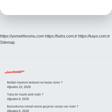
Şuan
Saat
Kaç
https://yemekforumu.com
https://bahs.com.tr
https://kayo.com.tr
Sitemap
Sidebar
Son Yazılar
Multipl miyelom tedavisi ne kadar sürer ?
Ağustos 10, 2026
Tuba bir müzik aleti midir ?
Ağustos 8, 2026
Bulundurma ruhsat süresi geçerse cezası var mıdır ?
Ağustos 6, 2026